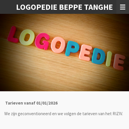
LOGOPEDIE BEPPE TANGHE
Ga
direct
naar
de
hoofdinhoud
Tarieven vanaf 01/01/2026
We zijn geconventioneerd en we volgen de tarieven van het RIZIV.